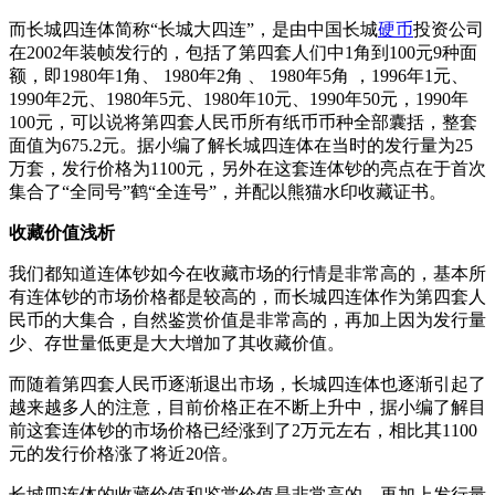
而长城四连体简称“长城大四连”，是由中国长城
硬币
投资公司
在2002年装帧发行的，包括了第四套人们中1角到100元9种面
额，即1980年1角、 1980年2角 、 1980年5角 ，1996年1元、
1990年2元、1980年5元、1980年10元、1990年50元，1990年
100元，可以说将第四套人民币所有纸币币种全部囊括，整套
面值为675.2元。据小编了解长城四连体在当时的发行量为25
万套，发行价格为1100元，另外在这套连体钞的亮点在于首次
集合了“全同号”鹤“全连号”，并配以熊猫水印收藏证书。
收藏价值浅析
我们都知道连体钞如今在收藏市场的行情是非常高的，基本所
有连体钞的市场价格都是较高的，而长城四连体作为第四套人
民币的大集合，自然鉴赏价值是非常高的，再加上因为发行量
少、存世量低更是大大增加了其收藏价值。
而随着第四套人民币逐渐退出市场，长城四连体也逐渐引起了
越来越多人的注意，目前价格正在不断上升中，据小编了解目
前这套连体钞的市场价格已经涨到了2万元左右，相比其1100
元的发行价格涨了将近20倍。
长城四连体的收藏价值和鉴赏价值是非常高的，再加上发行量