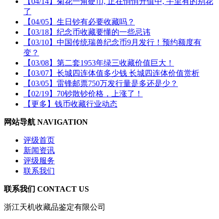
【04/14】菊花一角硬币, 正在悄悄升值中, 手里有的别花
了
【04/05】生日钞有必要收藏吗？
【03/18】纪念币收藏要懂的一些忌讳
【03/10】中国传统瑞兽纪念币9月发行！预约额度有
变？
【03/08】第二套1953年绿三收藏价值巨大！
【03/07】长城四连体值多少钱 长城四连体价值赏析
【03/05】雷锋邮票750万发行量是多还是少？
【02/19】70钞散钞价格，上涨了！
【更多】钱币收藏行业动态
网站导航 NAVIGATION
评级首页
新闻资讯
评级服务
联系我们
联系我们 CONTACT US
浙江天机收藏品鉴定有限公司