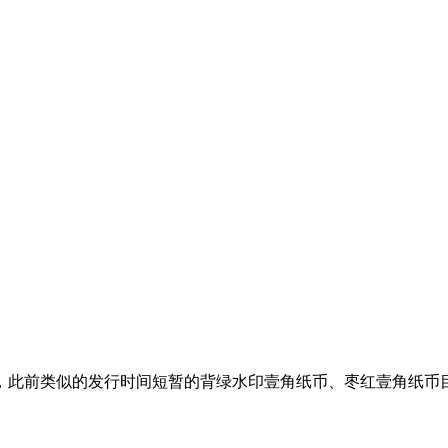
小觑，此前类似的发行时间短暂的背绿水印壹角纸币、枣红壹角纸