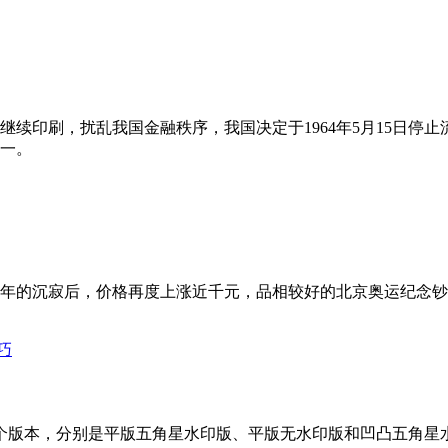
印刷，扰乱我国金融秩序，我国决定于1964年5月15日停止流
一。
去年的沉寂后，价格再度上涨近千元，品相较好的北京奥运纪念钞价
本，分别是平版五角星水印版、平版无水印版和凹凸五角星水印