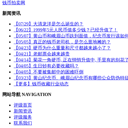
钱币拍卖网
新闻资讯
【07/29】大清龙洋是怎么诞生的？
【06/22】1999年5元人民币值多少钱？已经升值了！
【05/07】黄山币和峨眉山币趺到面值，纪念币发行该如
【05/05】真正的钱币老司机，是怎么逛地摊的？
【04/23】硬币为什么重量和尺寸都越来越小了？
【04/21】老邮票会越来越贵
【04/14】菊花一角硬币, 正在悄悄升值中, 手里有的别花
【04/05】生日钞有必要收藏吗？
【04/05】不要被集邮中的困难吓倒
【03/23】黄山纪念币、峨眉山纪念币有哪些公众防伪特
【更多】钱币收藏行业动态
网站导航 NAVIGATION
评级首页
新闻资讯
评级服务
联系我们